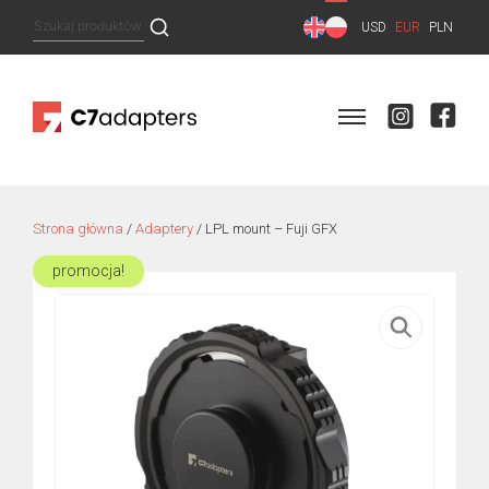
Skip
Szukaj:
USD
EUR
PLN
to
content
Strona główna
/
Adaptery
/ LPL mount – Fuji GFX
promocja!