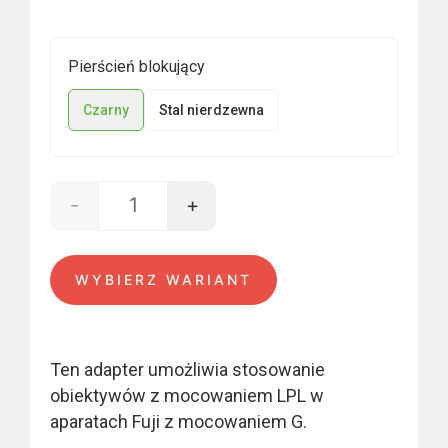
500,00 €.
400,00 €.
Pierścień blokujący
Czarny
Stal nierdzewna
-
+
ilość LPL mount - Fuji GFX
WYBIERZ WARIANT
Ten adapter umożliwia stosowanie
obiektywów z mocowaniem LPL w
aparatach Fuji z mocowaniem G.