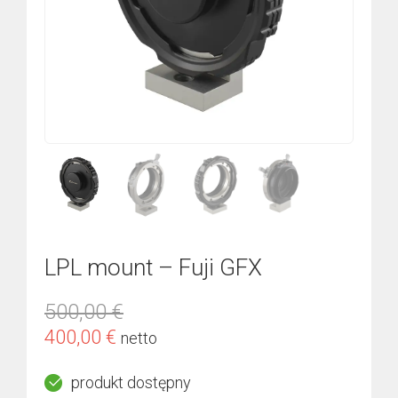
LPL mount – Fuji GFX
500,00
€
Pierwotna
Aktualna
400,00
€
netto
cena
cena
produkt dostępny
wynosiła:
wynosi: