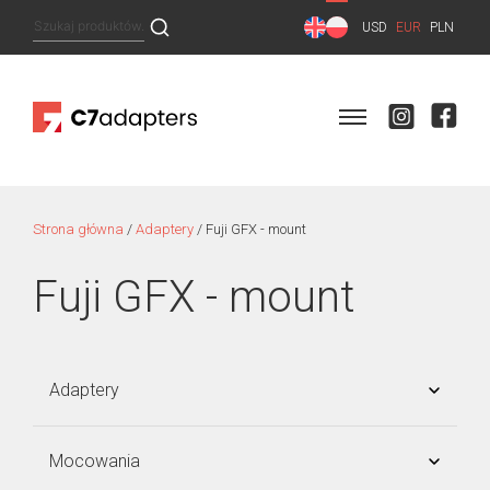
Skip
Szukaj:
USD
EUR
PLN
to
content
Strona główna
/
Adaptery
/ Fuji GFX - mount
Fuji GFX - mount
Adaptery
SONY E-mount
Mocowania
Micro 4/3