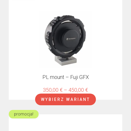
produkt
550,00 €
ma
wiele
wariantów.
Opcje
można
wybrać
na
stronie
produktu
PL mount – Fuji GFX
Zakres
350,00
€
–
450,00
€
cen:
WYBIERZ WARIANT
od
350,00 €
promocja!
Ten
do
produkt
450,00 €