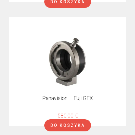
DO KOSZYKA
RED Komodo
RED V-RAPTOR
KineMOUNT
Shims
SP70 mount
TS mount
Panavision – Fuji GFX
580,00
€
DO KOSZYKA