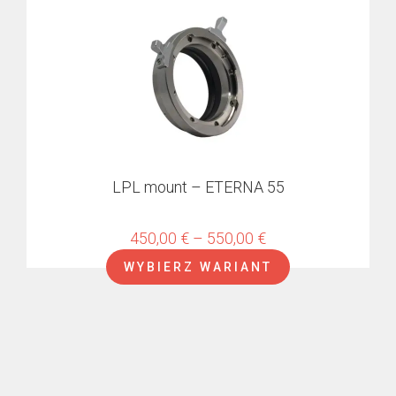
ma
wiele
wariantów.
Opcje
można
wybrać
na
stronie
produktu
LPL mount – ETERNA 55
Zakres
450,00
€
–
550,00
€
cen:
WYBIERZ WARIANT
od
450,00 €
do
550,00 €