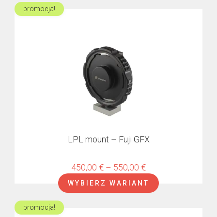
promocja!
Ten
produkt
ma
wiele
wariantów.
Opcje
można
wybrać
na
stronie
produktu
LPL mount – Fuji GFX
Zakres
450,00
€
–
550,00
€
cen:
WYBIERZ WARIANT
od
450,00 €
promocja!
Ten
do