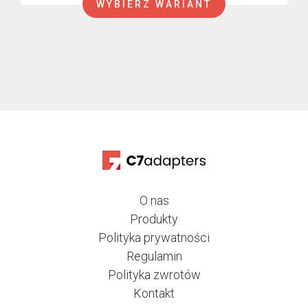
WYBIERZ WARIANT
od
RED Komodo
450,00 €
RED V-RAPTOR
do
550,00 €
KineMOUNT
Shims
SP70 mount
TS mount
O nas
Produkty
Polityka prywatności
Regulamin
Polityka zwrotów
Kontakt