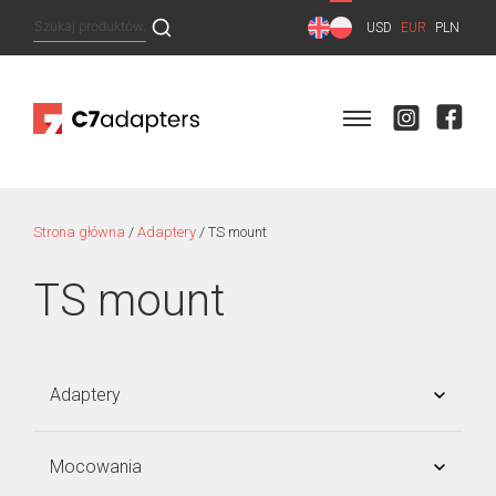
Skip
Szukaj:
USD
EUR
PLN
to
content
Strona główna
/
Adaptery
/ TS mount
TS mount
Adaptery
SONY E-mount
Mocowania
Micro 4/3