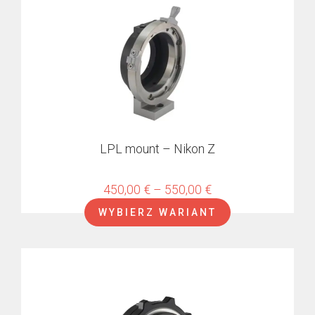
ma
wiele
wariantów.
Opcje
można
wybrać
na
stronie
produktu
LPL mount – Nikon Z
Zakres
450,00
€
–
550,00
€
cen:
WYBIERZ WARIANT
od
450,00 €
do
550,00 €