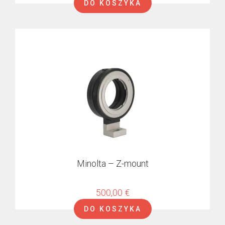
DO KOSZYKA
RED Komodo
RED V-RAPTOR
KineMOUNT
Shims
SP70 mount
TS mount
Minolta – Z-mount
500,00
€
DO KOSZYKA