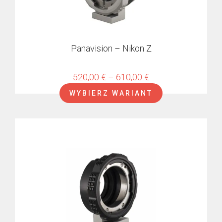
wybrać
na
stronie
produktu
Panavision – Nikon Z
Zakres
520,00
€
–
610,00
€
cen:
WYBIERZ WARIANT
od
520,00 €
do
610,00 €