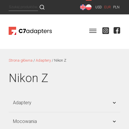
Skip
Szukaj:
USD
EUR
PLN
to
content
Strona główna
/
Adaptery
/ Nikon Z
Nikon Z
Adaptery
SONY E-mount
Mocowania
Micro 4/3