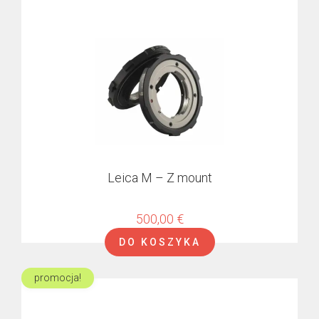
Leica M – Z mount
500,00
€
DO KOSZYKA
promocja!
Ten
produkt