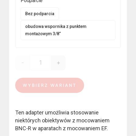
Podparcie
340,00 €
Bez podparcia
obudowa wspornika z punktem
montażowym 3/8”
-
+
ilość BNCR lens - EF mount
WYBIERZ WARIANT
Ten adapter umożliwia stosowanie
niektórych obiektywów z mocowaniem
BNC-R w aparatach z mocowaniem EF.