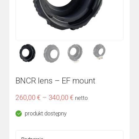
BNCR lens – EF mount
Zakres
260,00
€
–
340,00
€
netto
cen:
produkt dostępny
od
260,00 €
do