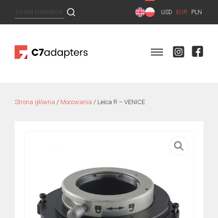
Skip
Szukaj:
USD
EUR
PLN
to
content
Strona główna
/
Mocowania
/ Leica R – VENICE