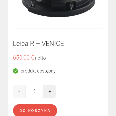
Leica R – VENICE
650,00
€
netto
produkt dostępny
-
+
ilość Leica R - VENICE
DO KOSZYKA