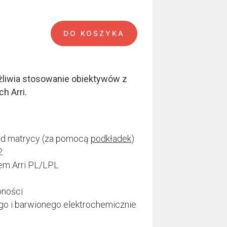
DO KOSZYKA
i
żliwia stosowanie obiektywów z
h Arri.
od matrycy (za pomocą
podkładek
)
.
em Arri PL/LPL
oności
o i barwionego elektrochemicznie