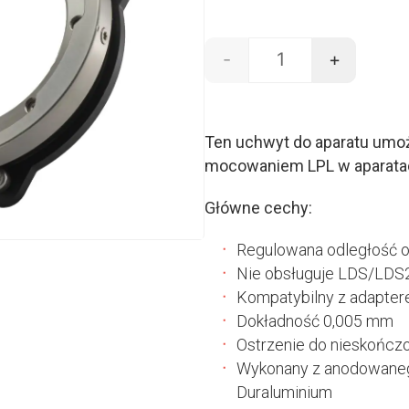
-
+
ilość LPL mount - Arr
Ten uchwyt do aparatu umo
mocowaniem LPL w aparatac
Główne cechy:
Regulowana odległość 
Nie obsługuje LDS/LDS2
Kompatybilny z adapter
Dokładność 0,005 mm
Ostrzenie do nieskończ
Wykonany z anodowaneg
Duraluminium