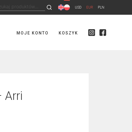
ukaj:
USD
EUR
PLN
MOJE KONTO
KOSZYK
 Arri