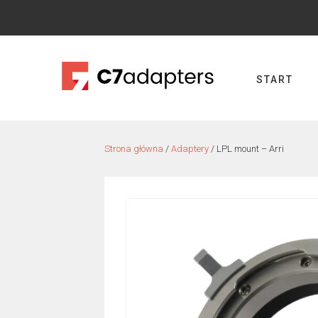
Skip
to
content
START
Strona główna
/
Adaptery
/ LPL mount – Arri