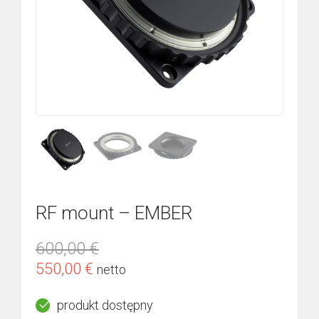
RF mount – EMBER
600,00
€
Pierwotna
Aktualna
550,00
€
netto
cena
cena
produkt dostępny
wynosiła:
wynosi: