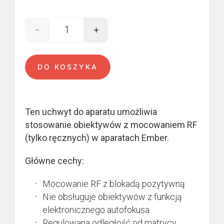
600,00 €.
550,00 €.
-
+
ilość RF mount - EMBER
DO KOSZYKA
Ten uchwyt do aparatu umożliwia
stosowanie obiektywów z mocowaniem RF
(tylko ręcznych) w aparatach Ember.
Główne cechy:
Mocowanie RF z blokadą pozytywną
Nie obsługuje obiektywów z funkcją
elektronicznego autofokusa.
Regulowana odległość od matrycy