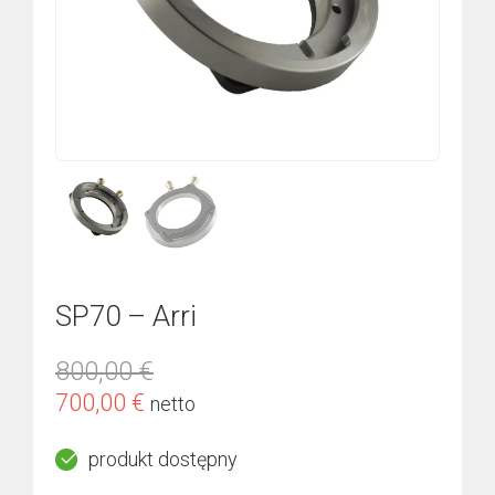
SP70 – Arri
800,00
€
Pierwotna
Aktualna
700,00
€
netto
cena
cena
produkt dostępny
wynosiła:
wynosi: