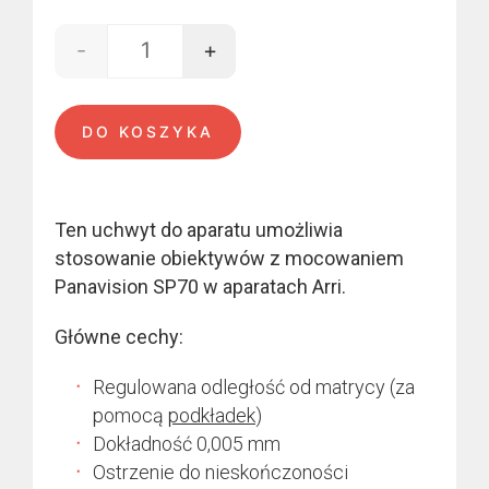
800,00 €.
700,00 €.
-
+
ilość SP70 - Arri
DO KOSZYKA
Ten uchwyt do aparatu umożliwia
stosowanie obiektywów z mocowaniem
Panavision SP70 w aparatach Arri.
Główne cechy:
Regulowana odległość od matrycy (za
pomocą
podkładek
)
Dokładność 0,005 mm
Ostrzenie do nieskończoności