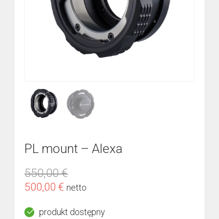
PL mount – Alexa
550,00
€
Pierwotna
Aktualna
500,00
€
netto
cena
cena
produkt dostępny
wynosiła:
wynosi: