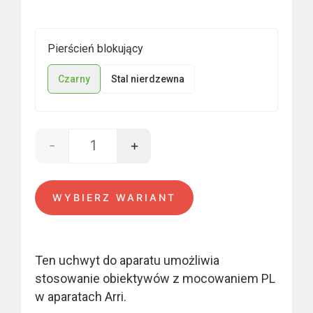
550,00 €.
500,00 €.
Pierścień blokujący
Czarny
Stal nierdzewna
-
+
ilość PL mount - Alexa
WYBIERZ WARIANT
Ten uchwyt do aparatu umożliwia
stosowanie obiektywów z mocowaniem PL
w aparatach Arri.