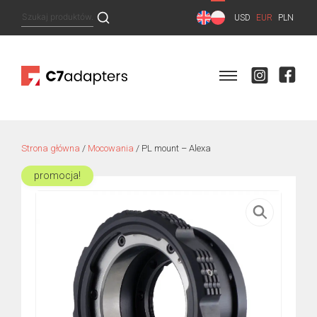
Skip
Szukaj:
USD
EUR
PLN
to
content
Strona główna
/
Mocowania
/ PL mount – Alexa
promocja!