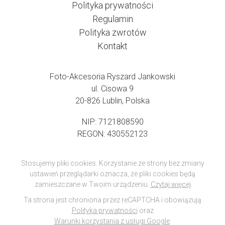
Polityka prywatności
Regulamin
Polityka zwrotów
Kontakt
Foto-Akcesoria Ryszard Jankowski
ul. Cisowa 9
20-826 Lublin, Polska
NIP: 7121808590
REGON: 430552123
Stosujemy pliki cookies. Korzystanie ze strony bez zmiany
ustawień przeglądarki oznacza, że pliki cookies będą
zamieszczane w Twoim urządzeniu.
Czytaj więcej
Ta strona jest chroniona przez reCAPTCHA i obowiązują
Polityka prywatności
oraz
Warunki korzystania z usługi Google
.