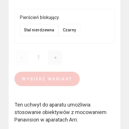
550,00 €
do
Pierścień blokujący
650,00 €
Stal nierdzewna
Czarny
-
+
ilość Panavision - Arri
WYBIERZ WARIANT
Ten uchwyt do aparatu umożliwia
stosowanie obiektywów z mocowaniem
Panavision w aparatach Arri.