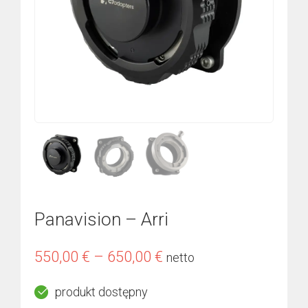
Panavision – Arri
Zakres
550,00
€
–
650,00
€
netto
cen:
produkt dostępny
od