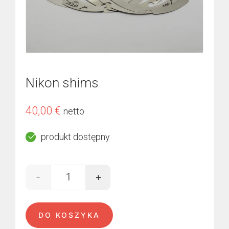
Nikon shims
40,00
€
netto
produkt dostępny
-
+
ilość Nikon shims
DO KOSZYKA