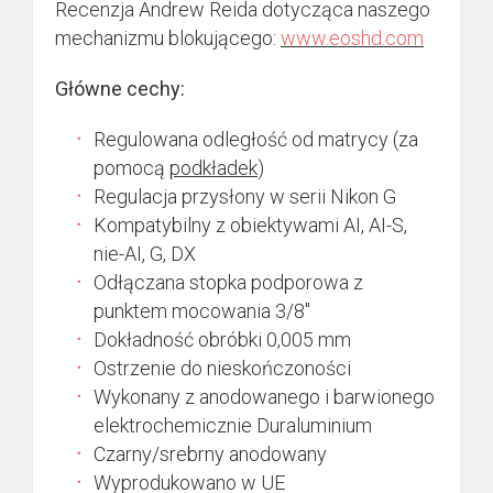
Recenzja Andrew Reida dotycząca naszego
mechanizmu blokującego:
www.eoshd.com
Główne cechy:
Regulowana odległość od matrycy (za
pomocą
podkładek
)
Regulacja przysłony w serii Nikon G
Kompatybilny z obiektywami AI, AI-S,
nie-AI, G, DX
Odłączana stopka podporowa z
punktem mocowania 3/8″
Dokładność obróbki 0,005 mm
Ostrzenie do nieskończoności
Wykonany z anodowanego i barwionego
elektrochemicznie Duraluminium
Czarny/srebrny anodowany
Wyprodukowano w UE