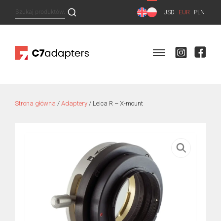
Skip
Szukaj:
USD
EUR
PLN
to
content
Strona główna
/
Adaptery
/ Leica R – X-mount