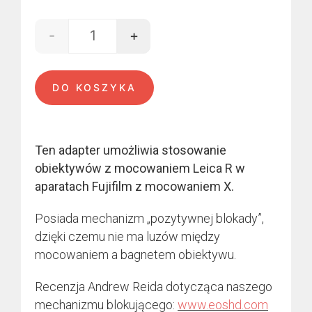
-
+
ilość Leica R - X-mount
DO KOSZYKA
Ten adapter umożliwia stosowanie
obiektywów z mocowaniem Leica R w
aparatach Fujifilm z mocowaniem X.
Posiada mechanizm „pozytywnej blokady”,
dzięki czemu nie ma luzów między
mocowaniem a bagnetem obiektywu.
Recenzja Andrew Reida dotycząca naszego
mechanizmu blokującego:
www.eoshd.com