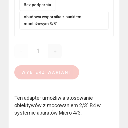
140,00 €
Bez podparcia
obudowa wspornika z punktem
montażowym 3/8”
-
+
ilość B4 mount - micro 4/3
WYBIERZ WARIANT
Ten adapter umożliwia stosowanie
obiektywów z mocowaniem 2/3″ B4 w
systemie aparatów Micro 4/3.