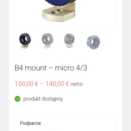
B4 mount – micro 4/3
Zakres
100,00
€
–
140,00
€
netto
cen:
produkt dostępny
od
100,00 €
do
Podparcie