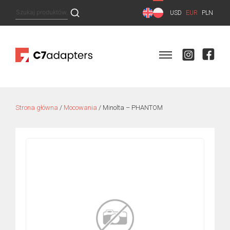
Skip
Szukaj:
USD
EUR
PLN
to
content
Strona główna
/
Mocowania
/ Minolta – PHANTOM