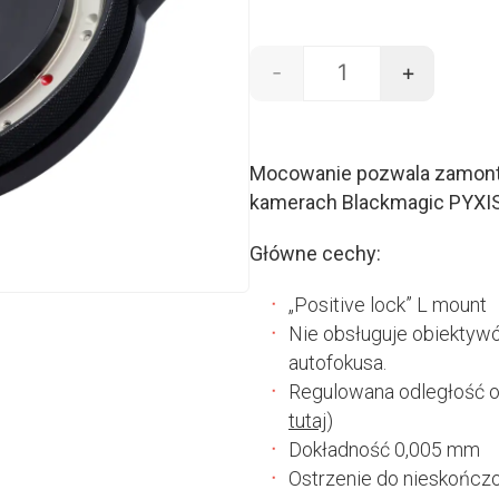
-
+
ilość L mount - PYX
Mocowanie pozwala zamont
kamerach Blackmagic
PYXI
Główne cechy:
„Positive lock” L mount
Nie obsługuje obiektywó
autofokusa.
Regulowana odległość o
tutaj
)
Dokładność 0,005 mm
Ostrzenie do nieskończ