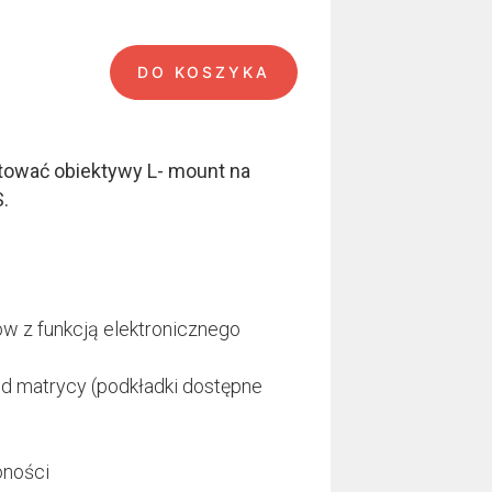
DO KOSZYKA
IS
ować obiektywy L- mount na
S.
w z funkcją elektronicznego
d matrycy (podkładki dostępne
oności