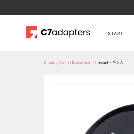
Skip
to
content
START
Strona główna
/
Mocowania
/ L mount – PYXIS