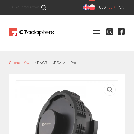
Skip
Szukaj:
USD
EUR
PLN
to
content
Strona główna
/ BNCR – URSA Mini Pro