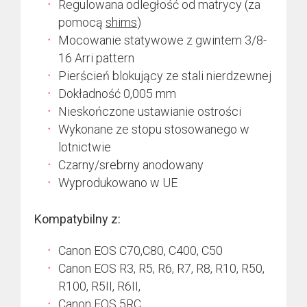
Regulowana odległość od matrycy (za
pomocą
shims
)
Mocowanie statywowe z gwintem 3/8-
16 Arri pattern
Pierścień blokujący ze stali nierdzewnej
Dokładność 0,005 mm
Nieskończone ustawianie ostrości
Wykonane ze stopu stosowanego w
lotnictwie
Czarny/srebrny anodowany
Wyprodukowano w UE
Kompatybilny z:
Canon EOS C70,C80, C400, C50
Canon EOS R3, R5, R6, R7, R8, R10, R50,
R100, R5II, R6II,
Canon EOS 5RC