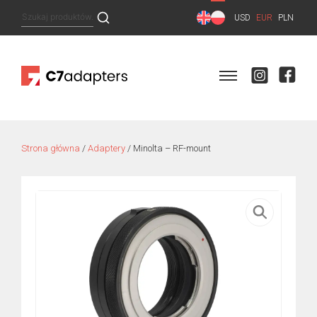
Skip
Szukaj:
USD
EUR
PLN
to
content
Strona główna
/
Adaptery
/ Minolta – RF-mount