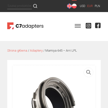
Skip
Szukaj:
USD
EUR
PLN
to
content
Strona główna
/
Adaptery
/ Mamiya 645 – Arri LPL